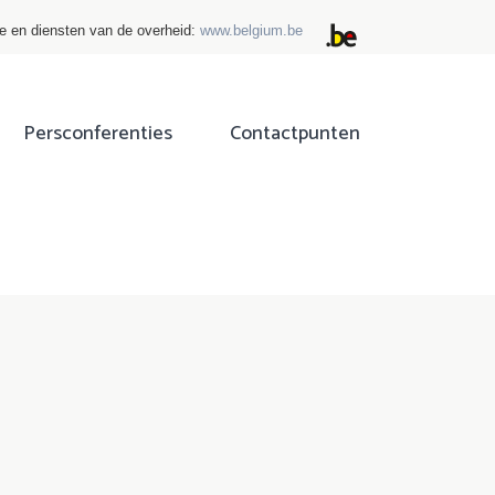
ie en diensten van de overheid:
www.belgium.be
Persconferenties
Contactpunten
ok
tter