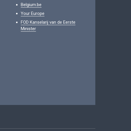
Belgium.be
Your Europe
FOD Kanselarij van de Eerste
Minister