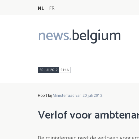
NL
FR
news.
belgium
Main
navigation
20 JUL 2012
21:46
Hoort bij
Ministerraad van 20 juli 2012
Verlof voor ambtena
De ministerraad past de verloven voor a