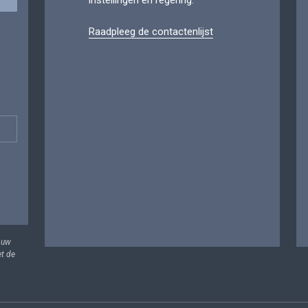
instellingen en regering.
Raadpleeg de contactenlijst
 uw
et de