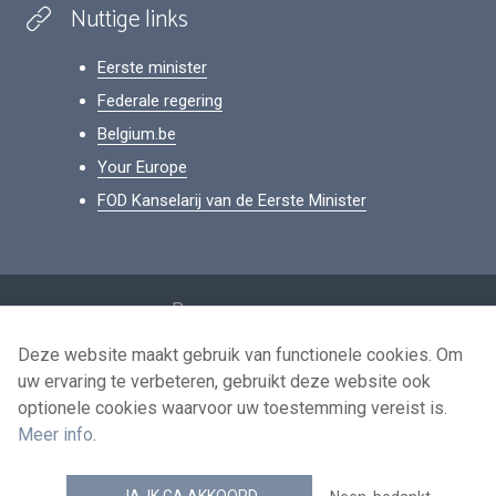
Nuttige links
Eerste minister
Federale regering
Belgium.be
Your Europe
FOD Kanselarij van de Eerste Minister
Footer
Persoonsgegevens
Voorwaarden voor het hergebruik
Deze website maakt gebruik van functionele cookies. Om
uw ervaring te verbeteren, gebruikt deze website ook
Contacteer ons
optionele cookies waarvoor uw toestemming vereist is.
Toegankelijkheid
Meer info
.
news.belgium RSS feed