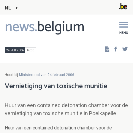
NL
news.
belgium
Main
navigation
MENU
Faceb
Tw
24 FEB 2006
16:00
Hoort bij
Ministerraad van 24 februari 2006
Vernietiging van toxische munitie
Huur van een contained detonation chamber voor de
vernietiging van toxische munitie in Poelkapelle
Huur van een contained detonation chamber voor de