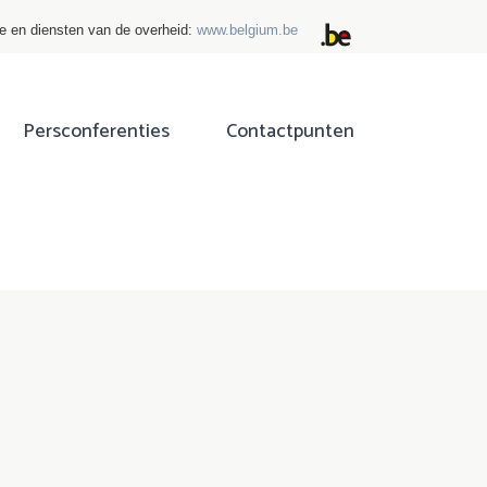
ie en diensten van de overheid:
www.belgium.be
Persconferenties
Contactpunten
ok
tter