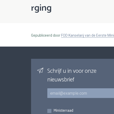
rging
Gepubliceerd door
FOD Kanselarij van de Eerste Min
Schrijf u in voor onze
nieuwsbrief
E-mail
Inschrijvingen
Ministerraad