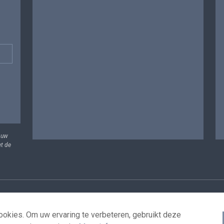
 uw
et de
vens
Voorwaarden voor het hergebruik
Contacteer ons
T
okies. Om uw ervaring te verbeteren, gebruikt deze