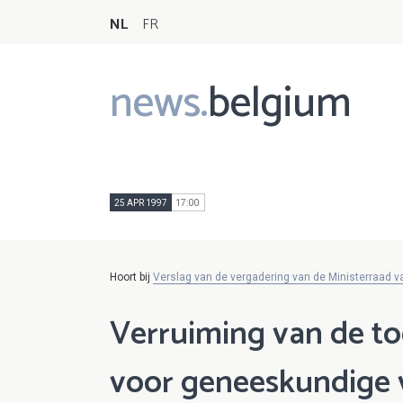
NL
FR
news.
belgium
Main
navigation
25 APR 1997
17:00
Hoort bij
Verslag van de vergadering van de Ministerraad va
Verruiming van de to
voor geneeskundige 