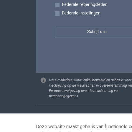
Federale regeringsleden
Federale instellingen
Uw e-mailadres wordt enkel bewaard en gebruikt voor
inschrijving op de nieuwsbrief, in overeenstemming m
Europese wetgeving over de bescherming van
persoonsgegevens.
Footer
Persoonsgege
Deze website maakt gebruik van functionele co