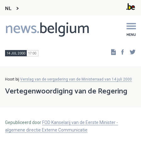
NL
news.
belgium
Main
navigation
MENU
Faceb
Tw
14 JUL 2000
17:00
Hoort bij
Verslag van de vergadering van de Ministerraad van 14 juli 2000
Vertegenwoordiging van de Regering
Gepubliceerd door
FOD Kanselarij van de Eerste Minister -
algemene directie Externe Communicatie