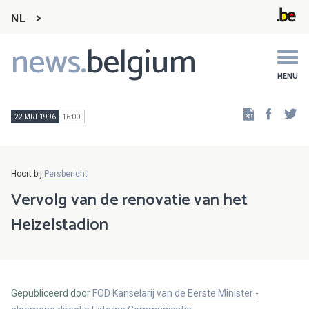
NL
news.
belgium
Main
navigation
MENU
Faceb
Tw
22 MRT 1996
16:00
Hoort bij
Persbericht
Vervolg van de renovatie van het
Heizelstadion
Gepubliceerd door
FOD Kanselarij van de Eerste Minister -