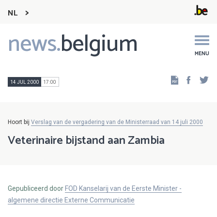
NL
news.
belgium
Main
navigation
MENU
Faceb
Tw
14 JUL 2000
17:00
Hoort bij
Verslag van de vergadering van de Ministerraad van 14 juli 2000
Veterinaire bijstand aan Zambia
Gepubliceerd door
FOD Kanselarij van de Eerste Minister -
algemene directie Externe Communicatie