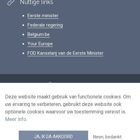
Nuttige links
Eerste minister
Federale regering
Belgium.be
Your Europe
FOD Kanselarij van de Eerste Minister
Footer
Persoonsgegevens
Voorwaarden voor het hergebruik
Deze website maakt gebruik van functionele cookies. Om
uw ervaring te verbeteren, gebruikt deze website ook
Contacteer ons
optionele cookies waarvoor uw toestemming vereist is.
Toegankelijkheid
Meer info
.
news.belgium RSS feed
JA, IK GA AKKOORD
Neen, bedankt