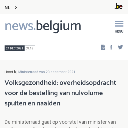
NL
news.
belgium
Main
navigation
MENU
Faceb
Tw
24 DEC 2021
09:15
Hoort bij
Ministerraad van 23 december 2021
Volksgezondheid: overheidsopdracht
voor de bestelling van nulvolume
spuiten en naalden
De ministerraad gaat op voorstel van minister van