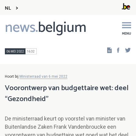
NL
news.
belgium
Main
navigation
MENU
Faceb
Tw
06 MEI 2022
16:32
Hoort bij
Ministerraad van 6 mei 2022
Voorontwerp van budgettaire wet: deel
“Gezondheid”
De ministerraad keurt op voorstel van minister van
Buitenlandse Zaken Frank Vandenbroucke een
voorontwerp van budgettaire wet goed wat het deel