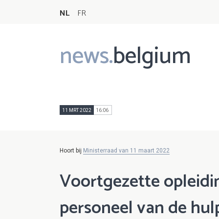
NL
FR
news.
belgium
Main
navigation
11 MRT 2022
16:06
Hoort bij
Ministerraad van 11 maart 2022
Voortgezette opleidi
personeel van de hul