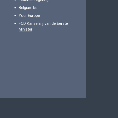
Belgium.be
Your Europe
FOD Kanselarij van de Eerste
Minister