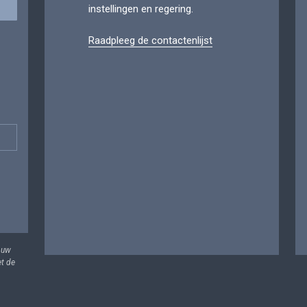
instellingen en regering.
Raadpleeg de contactenlijst
 uw
et de