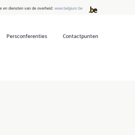
ie en diensten van de overheid:
www.belgium.be
Persconferenties
Contactpunten
ok
tter