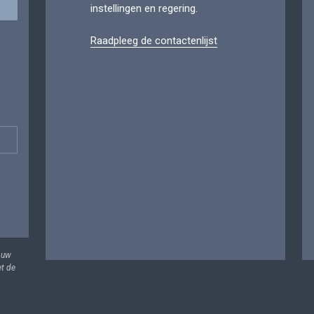
instellingen en regering.
Raadpleeg de contactenlijst
 uw
et de