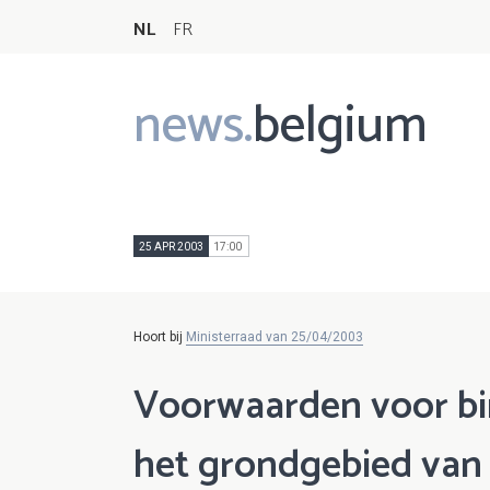
NL
FR
news.
belgium
Main
navigation
25 APR 2003
17:00
Hoort bij
Ministerraad van 25/04/2003
Voorwaarden voor bin
het grondgebied van 