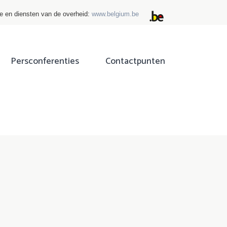
ie en diensten van de overheid:
www.belgium.be
Persconferenties
Contactpunten
ok
tter