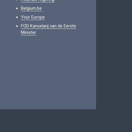
Belgium.be
Your Europe
FOD Kanselarij van de Eerste
Minister