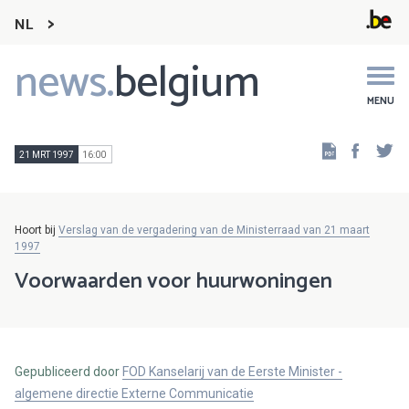
NL
news.
belgium
Main
navigation
MENU
Faceb
Tw
21 MRT 1997
16:00
Hoort bij
Verslag van de vergadering van de Ministerraad van 21 maart
1997
Voorwaarden voor huurwoningen
Gepubliceerd door
FOD Kanselarij van de Eerste Minister -
algemene directie Externe Communicatie