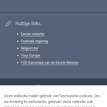
Nuttige links
Eerste minister
Federale regering
Belgium.be
Your Europe
FOD Kanselarij van de Eerste Minister
Footer
Persoonsgegevens
Voorwaarden voor het hergebruik
Deze website maakt gebruik van functionele cookies. Om
uw ervaring te verbeteren, gebruikt deze website ook
Contacteer ons