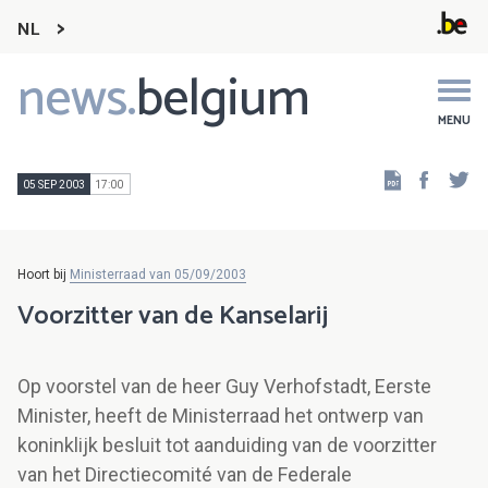
NL
news.
belgium
Main
navigation
MENU
Faceb
Tw
05 SEP 2003
17:00
Hoort bij
Ministerraad van 05/09/2003
Voorzitter van de Kanselarij
Op voorstel van de heer Guy Verhofstadt, Eerste
Minister, heeft de Ministerraad het ontwerp van
koninklijk besluit tot aanduiding van de voorzitter
van het Directiecomité van de Federale