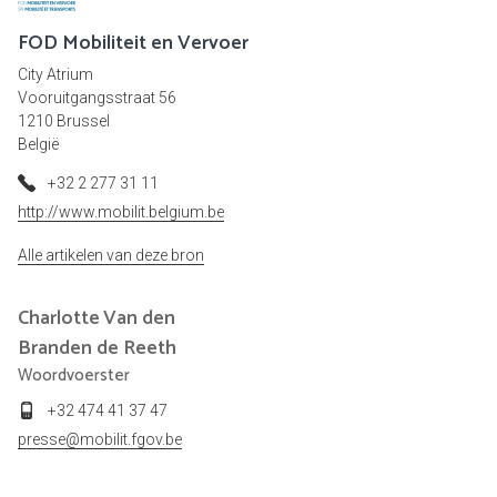
FOD Mobiliteit en Vervoer
City Atrium
Vooruitgangsstraat 56
1210 Brussel
België
+32 2 277 31 11
http://www.mobilit.belgium.be
Alle artikelen van deze bron
Charlotte
Van den
Branden de Reeth
Woordvoerster
+32 474 41 37 47
presse@mobilit.fgov.be