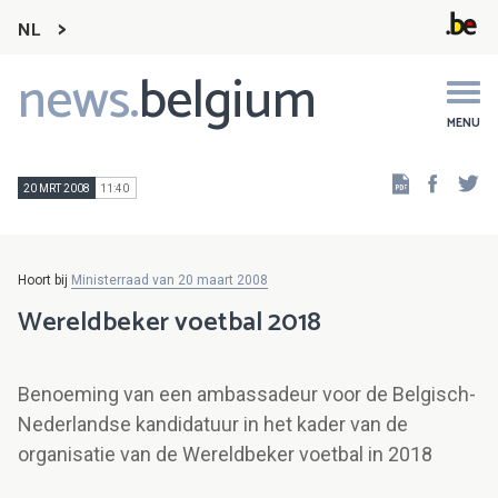
NL
news.
belgium
Main
navigation
MENU
Faceb
Tw
20 MRT 2008
11:40
Hoort bij
Ministerraad van 20 maart 2008
Wereldbeker voetbal 2018
Benoeming van een ambassadeur voor de Belgisch-
Nederlandse kandidatuur in het kader van de
organisatie van de Wereldbeker voetbal in 2018