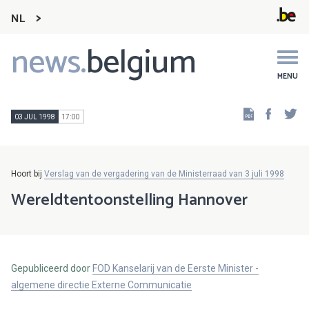
NL
news.
belgium
Main
navigation
MENU
Faceb
Tw
03 JUL 1998
17:00
Hoort bij
Verslag van de vergadering van de Ministerraad van 3 juli 1998
Wereldtentoonstelling Hannover
Gepubliceerd door
FOD Kanselarij van de Eerste Minister -
algemene directie Externe Communicatie