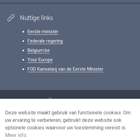
Nuttige links
Eerste minister
Federale regering
Belgium.be
Your Europe
FOD Kanselarij van de Eerste Minister
Footer
Persoonsgegevens
Voorwaarden voor het hergebruik
Deze website maakt gebruik van functionele cookies. Om
uw ervaring te verbeteren, gebruikt deze website ook
Contacteer ons
optionele cookies waarvoor uw toestemming vereist is.
Toegankelijkheid
Meer info
.