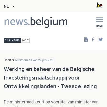
NL
news.
belgium
Main
navigation
MENU
Faceb
Tw
22 JUN 2018
16:30
Hoort bij
Ministerraad van 22 juni 2018
Werking en beheer van de Belgische
Investeringsmaatschappij voor
Ontwikkelingslanden - Tweede lezing
De ministerraad keurt op voorstel van minister van