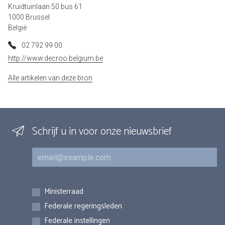
Kruidtuinlaan 50 bus 61
1000 Brussel
België
02 792 99 00
http://www.decroo.belgium.be
Alle artikelen van deze bron
Schrijf u in voor onze nieuwsbrief
E-mail
Inschrijvingen
Ministerraad
Federale regeringsleden
Federale instellingen