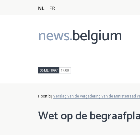
NL
FR
news.
belgium
Main
navigation
06 MEI 1997
17:00
Hoort bij
Verslag van de vergadering van de Ministerraad v
Wet op de begraafpla