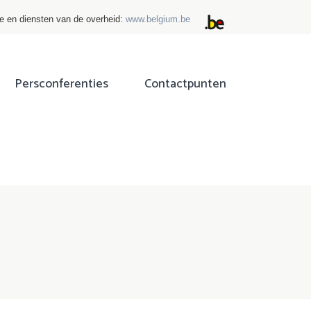
ie en diensten van de overheid:
www.belgium.be
Persconferenties
Contactpunten
ok
tter