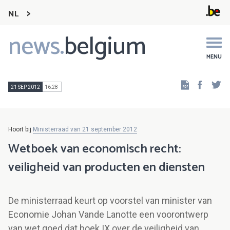
NL
news.
belgium
Main
navigation
MENU
Faceb
Tw
21 SEP 2012
16:28
Hoort bij
Ministerraad van 21 september 2012
Wetboek van economisch recht:
veiligheid van producten en diensten
De ministerraad keurt op voorstel van minister van
Economie Johan Vande Lanotte een voorontwerp
van wet goed dat boek IX over de veiligheid van