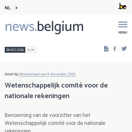
NL
news.
belgium
Main
navigation
MENU
Faceb
Tw
08 DEC 2006
16:00
Hoort bij
Ministerraad van 8 december 2006
Wetenschappelijk comité voor de
nationale rekeningen
Benoeming van de voorzitter van het
Wetenschappelijk comité voor de nationale
rekeningen