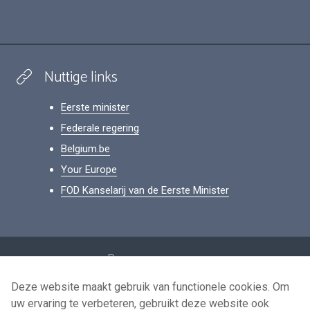
Nuttige links
Eerste minister
Federale regering
Belgium.be
Your Europe
FOD Kanselarij van de Eerste Minister
Footer
Persoonsgegevens
Voorwaarden voor het hergebruik
Deze website maakt gebruik van functionele cookies. Om
uw ervaring te verbeteren, gebruikt deze website ook
Contacteer ons