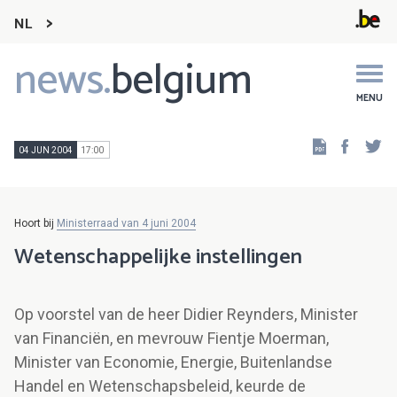
NL
news.
belgium
Main
navigation
MENU
Faceb
Tw
04 JUN 2004
17:00
Hoort bij
Ministerraad van 4 juni 2004
Wetenschappelijke instellingen
Op voorstel van de heer Didier Reynders, Minister
van Financiën, en mevrouw Fientje Moerman,
Minister van Economie, Energie, Buitenlandse
Handel en Wetenschapsbeleid, keurde de