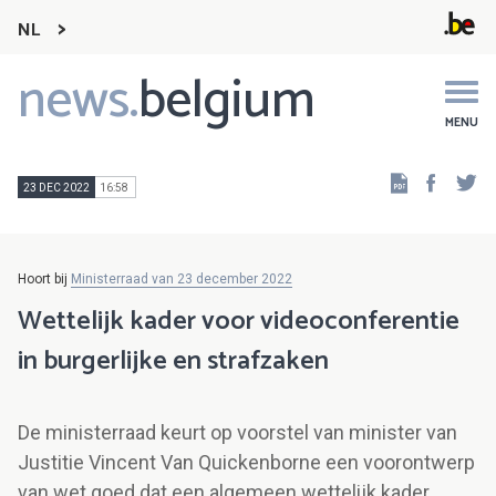
NL
news.
belgium
Main
navigation
MENU
Faceb
Tw
23 DEC 2022
16:58
Hoort bij
Ministerraad van 23 december 2022
Wettelijk kader voor videoconferentie
in burgerlijke en strafzaken
De ministerraad keurt op voorstel van minister van
Justitie Vincent Van Quickenborne een voorontwerp
van wet goed dat een algemeen wettelijk kader