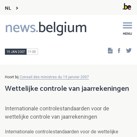
NL
news.
belgium
Main
navigation
MENU
Faceb
Tw
19 JAN 2007
11:03
Hoort bij
Conseil des ministres du 19 janvier 2007
Wettelijke controle van jaarrekeningen
Internationale controlestandaarden voor de
wettelijke controle van jaarrekeningen
Internationale controlestandaarden voor de wettelijke