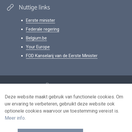
Nuttige links
Eerste minister
Federale regering
Belgium.be
Your Europe
FOD Kanselarij van de Eerste Minister
Footer
Persoonsgegevens
Voorwaarden voor het hergebruik
Deze website maakt gebruik van functionele cookies. Om
uw ervaring te verbeteren, gebruikt deze website ook
Contacteer ons
optionele cookies waarvoor uw toestemming vereist is.
Toegankelijkheid
Meer info
.