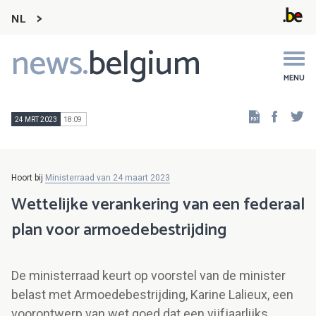
NL
news.
belgium
Main
navigation
MENU
Faceb
Tw
24 MRT 2023
18:09
Hoort bij
Ministerraad van 24 maart 2023
Wettelijke verankering van een federaal
plan voor armoedebestrijding
De ministerraad keurt op voorstel van de minister
belast met Armoedebestrijding, Karine Lalieux, een
voorontwerp van wet goed dat een vijfjaarlijks