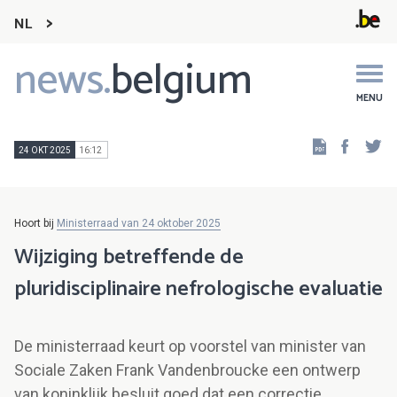
NL
news.
belgium
Main
navigation
MENU
Faceb
Tw
24 OKT 2025
16:12
Hoort bij
Ministerraad van 24 oktober 2025
Wijziging betreffende de
pluridisciplinaire nefrologische evaluatie
De ministerraad keurt op voorstel van minister van
Sociale Zaken Frank Vandenbroucke een ontwerp
van koninklijk besluit goed dat een correctie