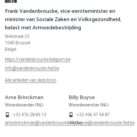
Frank Vandenbroucke, vice-eersteminister en
minister van Sociale Zaken en Volksgezondheid,
belast met Armoedebestrijding
Wetstraat 23
1040 Brussel
België
https://vandenbroucke.belgium.be
info@vandenbroucke.fed.be
Alle artikelen van deze bron
Arne
Brinckman
Billy
Buyse
Woordvoerder (NL)
Woordvoerster (NL)
+32 476 28 83 13
+32 496 47 44 87
arne.brinckman@vandenbroucke.fed.be
billy.buyse@vandenbroucke.fed.be