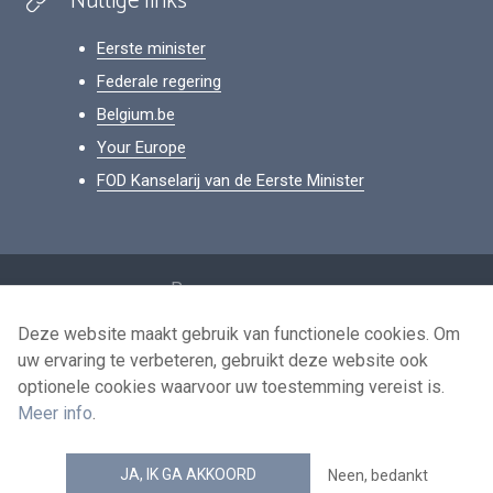
Nuttige links
Eerste minister
Federale regering
Belgium.be
Your Europe
FOD Kanselarij van de Eerste Minister
Footer
Persoonsgegevens
Voorwaarden voor het hergebruik
Deze website maakt gebruik van functionele cookies. Om
uw ervaring te verbeteren, gebruikt deze website ook
Contacteer ons
optionele cookies waarvoor uw toestemming vereist is.
Toegankelijkheid
Meer info
.
news.belgium RSS feed
JA, IK GA AKKOORD
Neen, bedankt