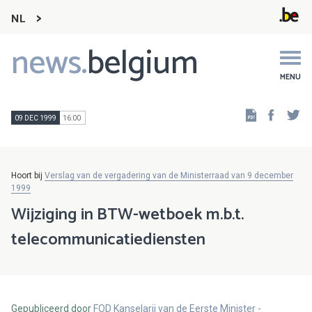
NL
news.
belgium
Main
navigation
MENU
Faceb
Tw
09 DEC 1999
16:00
Hoort bij
Verslag van de vergadering van de Ministerraad van 9 december
1999
Wijziging in BTW-wetboek m.b.t.
telecommunicatiediensten
Gepubliceerd door
FOD Kanselarij van de Eerste Minister -