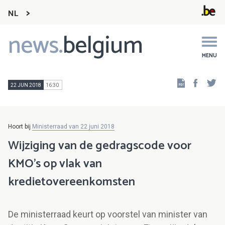
NL
news.
belgium
Main
navigation
MENU
Faceb
Tw
22 JUN 2018
16:30
Hoort bij
Ministerraad van 22 juni 2018
Wijziging van de gedragscode voor
KMO's op vlak van
kredietovereenkomsten
De ministerraad keurt op voorstel van minister van