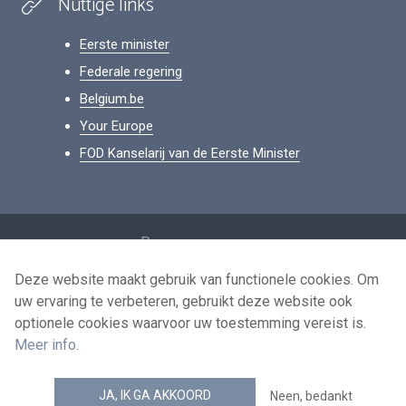
Nuttige links
Eerste minister
Federale regering
Belgium.be
Your Europe
FOD Kanselarij van de Eerste Minister
Footer
Persoonsgegevens
Voorwaarden voor het hergebruik
Deze website maakt gebruik van functionele cookies. Om
uw ervaring te verbeteren, gebruikt deze website ook
Contacteer ons
optionele cookies waarvoor uw toestemming vereist is.
Toegankelijkheid
Meer info
.
news.belgium RSS feed
JA, IK GA AKKOORD
Neen, bedankt