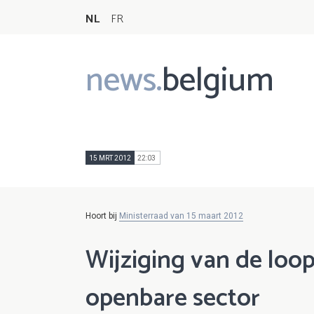
NL
FR
news.
belgium
Main
navigation
15 MRT 2012
22:03
Hoort bij
Ministerraad van 15 maart 2012
Wijziging van de loo
openbare sector