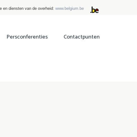
ie en diensten van de overheid:
www.belgium.be
Persconferenties
Contactpunten
ok
tter