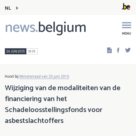
NL
news.
belgium
Main
navigation
MENU
Faceb
Tw
24 JUN 2015
18:39
Hoort bij
Ministerraad van 25 juni 2015
Wijziging van de modaliteiten van de
financiering van het
Schadeloosstellingsfonds voor
asbestslachtoffers