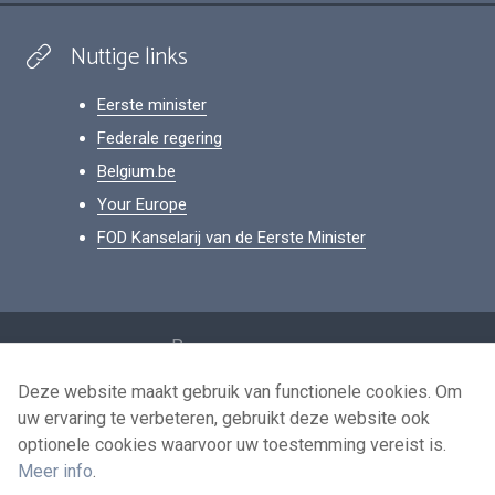
Nuttige links
Eerste minister
Federale regering
Belgium.be
Your Europe
FOD Kanselarij van de Eerste Minister
Footer
Persoonsgegevens
Voorwaarden voor het hergebruik
Deze website maakt gebruik van functionele cookies. Om
uw ervaring te verbeteren, gebruikt deze website ook
Contacteer ons
optionele cookies waarvoor uw toestemming vereist is.
Toegankelijkheid
Meer info
.