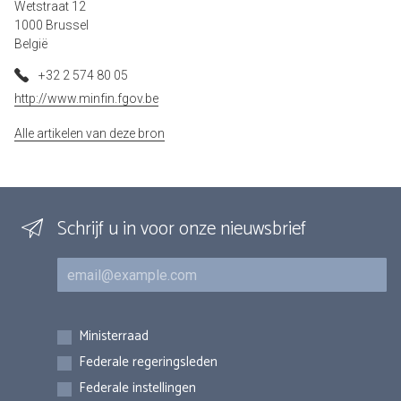
Wetstraat 12
1000 Brussel
België
+32 2 574 80 05
http://www.minfin.fgov.be
Alle artikelen van deze bron
Schrijf u in voor onze nieuwsbrief
E-mail
Inschrijvingen
Ministerraad
Federale regeringsleden
Federale instellingen