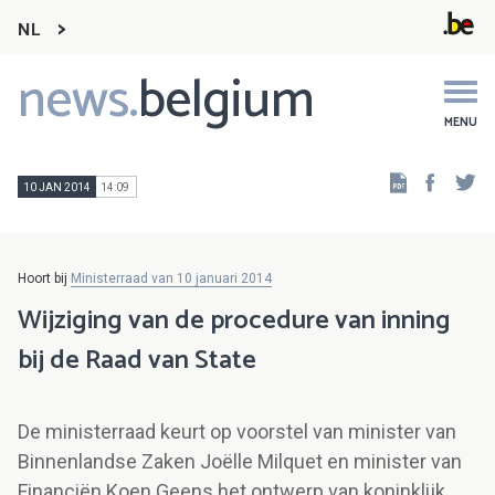
NL
news.
belgium
Main
navigation
MENU
Faceb
Tw
10 JAN 2014
14:09
Hoort bij
Ministerraad van 10 januari 2014
Wijziging van de procedure van inning
bij de Raad van State
De ministerraad keurt op voorstel van minister van
Binnenlandse Zaken Joëlle Milquet en minister van
Financiën Koen Geens het ontwerp van koninklijk