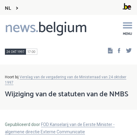
NL
news.
belgium
Main
navigation
MENU
Faceb
Tw
24 OKT 1997
17:00
Hoort bij
Verslag van de vergadering van de Ministerraad van 24 oktober
1997
Wijziging van de statuten van de NMBS
Gepubliceerd door
FOD Kanselarij van de Eerste Minister -
algemene directie Externe Communicatie