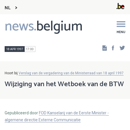
NL
news.
belgium
Main
navigation
MENU
Faceb
Tw
18 APR 1997
17:00
Hoort bij
Verslag van de vergadering van de Ministerraad van 18 april 1997
Wijziging van het Wetboek van de BTW
Gepubliceerd door
FOD Kanselarij van de Eerste Minister -
algemene directie Externe Communicatie