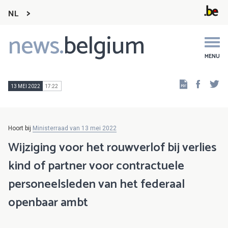
NL
news.
belgium
Main
navigation
MENU
Faceb
Tw
13 MEI 2022
17:22
Hoort bij
Ministerraad van 13 mei 2022
Wijziging voor het rouwverlof bij verlies
kind of partner voor contractuele
personeelsleden van het federaal
openbaar ambt