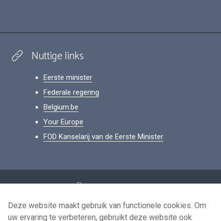
Nuttige links
Eerste minister
Federale regering
Belgium.be
Your Europe
FOD Kanselarij van de Eerste Minister
Footer
Persoonsgegevens
Voorwaarden voor het hergebruik
Deze website maakt gebruik van functionele cookies. Om
uw ervaring te verbeteren, gebruikt deze website ook
Contacteer ons