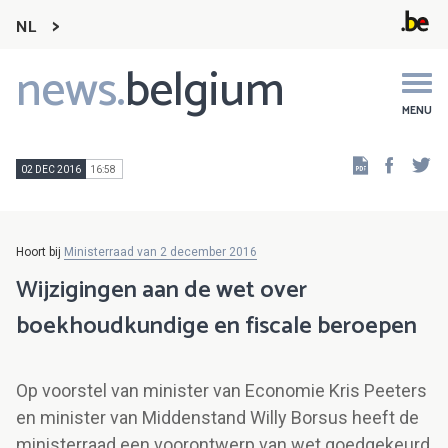
NL
news.
belgium
Main
navigation
MENU
Faceb
Tw
02 DEC 2016
16:58
Hoort bij
Ministerraad van 2 december 2016
Wijzigingen aan de wet over
boekhoudkundige en fiscale beroepen
Op voorstel van minister van Economie Kris Peeters
en minister van Middenstand Willy Borsus heeft de
ministerraad een voorontwerp van wet goedgekeurd