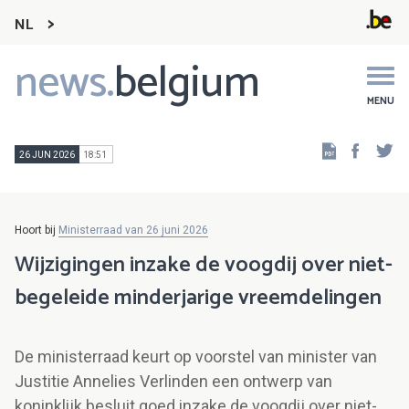
NL
news.
belgium
Main
navigation
MENU
Faceb
Tw
26 JUN 2026
18:51
Hoort bij
Ministerraad van 26 juni 2026
Wijzigingen inzake de voogdij over niet-
begeleide minderjarige vreemdelingen
De ministerraad keurt op voorstel van minister van
Justitie Annelies Verlinden een ontwerp van
koninklijk besluit goed inzake de voogdij over niet-