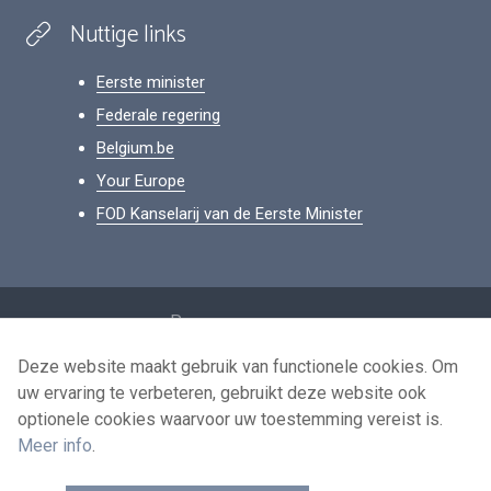
Nuttige links
Eerste minister
Federale regering
Belgium.be
Your Europe
FOD Kanselarij van de Eerste Minister
Footer
Persoonsgegevens
Voorwaarden voor het hergebruik
Deze website maakt gebruik van functionele cookies. Om
uw ervaring te verbeteren, gebruikt deze website ook
Contacteer ons
optionele cookies waarvoor uw toestemming vereist is.
Toegankelijkheid
Meer info
.