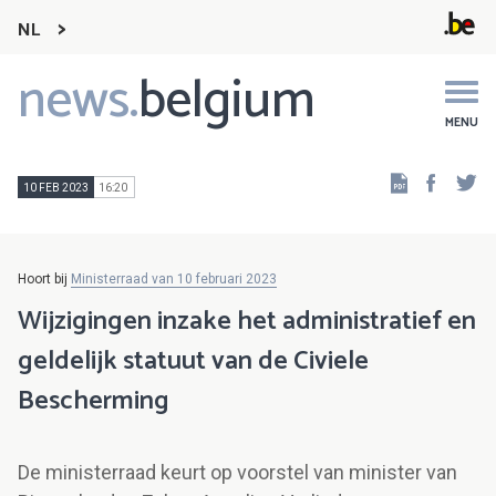
NL
news.
belgium
Main
navigation
MENU
Faceb
Tw
10 FEB 2023
16:20
Hoort bij
Ministerraad van 10 februari 2023
Wijzigingen inzake het administratief en
geldelijk statuut van de Civiele
Bescherming
De ministerraad keurt op voorstel van minister van