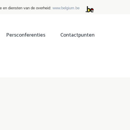
ie en diensten van de overheid:
www.belgium.be
Persconferenties
Contactpunten
ok
tter