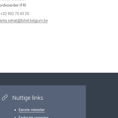
rdvoerder (FR)
+32 492 70 43 29
anta.sehati@bihet.belgium.be
Nuttige links
Eerste minister
Federale regering