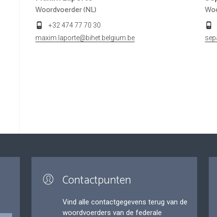
Woordvoerder (NL)
Woo
+32 474 77 70 30
maxim.laporte@bihet.belgium.be
sep
Contactpunten
Vind alle contactgegevens terug van de
woordvoerders van de federale