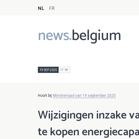
NL
FR
news.
belgium
Main
navigation
19 SEP 2025
17:18
Hoort bij
Ministerraad van 19 september 2025
Wijzigingen inzake v
te kopen energiecapa