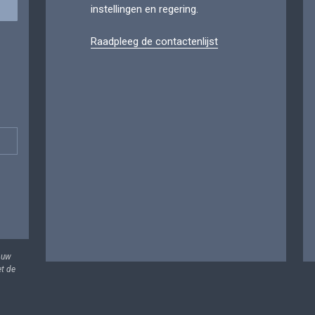
instellingen en regering.
Raadpleeg de contactenlijst
 uw
et de