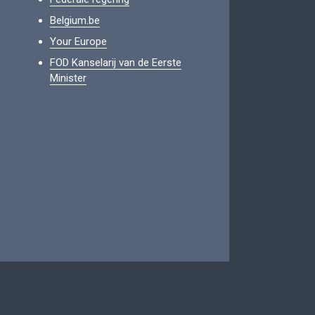
Belgium.be
Your Europe
FOD Kanselarij van de Eerste
Minister