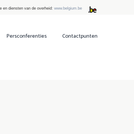
ie en diensten van de overheid:
www.belgium.be
Persconferenties
Contactpunten
ok
tter