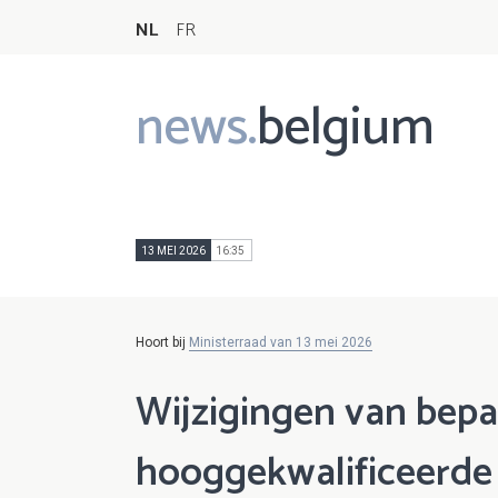
NL
FR
news.
belgium
Main
navigation
13 MEI 2026
16:35
Hoort bij
Ministerraad van 13 mei 2026
Wijzigingen van bepa
hooggekwalificeerde