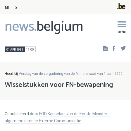
NL
news.
belgium
Main
navigation
MENU
Faceb
Tw
01 APR 1999
17:00
Hoort bij
Verslag van de vergadering van de Ministerraad van 1 april 1999
Wisselstukken voor FN-bewapening
Gepubliceerd door
FOD Kanselarij van de Eerste Minister -
algemene directie Externe Communicatie