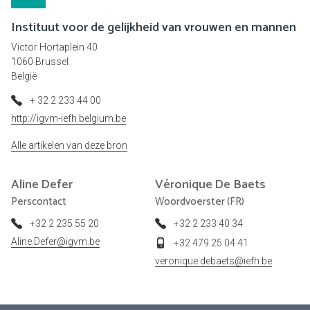
Instituut voor de gelijkheid van vrouwen en mannen
Victor Hortaplein 40
1060 Brussel
België
+ 32 2 233 44 00
http://igvm-iefh.belgium.be
Alle artikelen van deze bron
Aline
Defer
Véronique
De Baets
Perscontact
Woordvoerster (FR)
+32 2 235 55 20
+32 2 233 40 34
Aline.Defer@igvm.be
+32 479 25 04 41
veronique.debaets@iefh.be