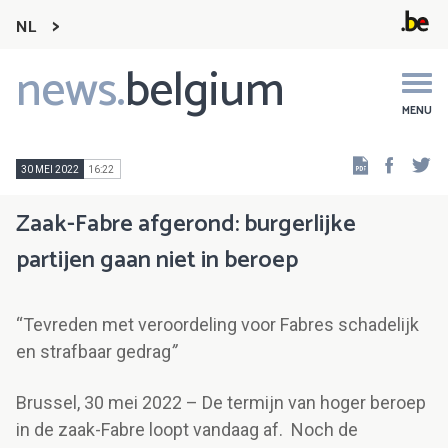
NL
news.
belgium
Main
navigation
MENU
Faceb
Tw
30 MEI 2022
16:22
Zaak-Fabre afgerond: burgerlijke
partijen gaan niet in beroep
“Tevreden met veroordeling voor Fabres schadelijk
en strafbaar gedrag
”
Brussel, 30 mei 2022 – De termijn van hoger beroep
in de zaak-Fabre loopt vandaag af. Noch de