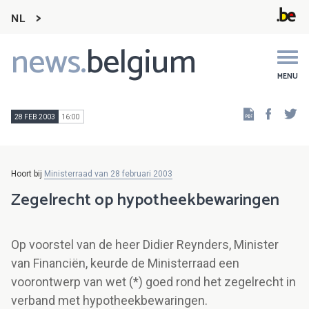
NL
news.
belgium
Main
navigation
MENU
Faceb
Tw
28 FEB 2003
16:00
Hoort bij
Ministerraad van 28 februari 2003
Zegelrecht op hypotheekbewaringen
Op voorstel van de heer Didier Reynders, Minister
van Financiën, keurde de Ministerraad een
voorontwerp van wet (*) goed rond het zegelrecht in
verband met hypotheekbewaringen.