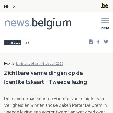
NL
news.
belgium
Main
navigation
MENU
Faceb
Tw
14 FEB 2020
14:53
Hoort bij
Ministerraad van 14 februari 2020
Zichtbare vermeldingen op de
identiteitskaart - Tweede lezing
De ministerraad keurt op voorstel van minister van
Veiligheid en Binnenlandse Zaken Pieter De Crem in
tweede lezing een voorontwerp van wet goed over