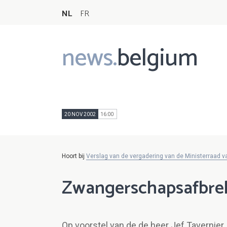
NL
FR
news.
belgium
Main
navigation
20 NOV 2002
16:00
Hoort bij
Verslag van de vergadering van de Ministerraad 
Zwangerschapsafbre
Op voorstel van de de heer Jef Tavernie