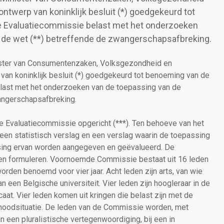
ontwerp van koninklijk besluit (*) goedgekeurd tot
e Evaluatiecommissie belast met het onderzoeken
 de wet (**) betreffende de zwangerschapsafbreking.
nister van Consumentenzaken, Volksgezondheid en
 van koninklijk besluit (*) goedgekeurd tot benoeming van de
last met het onderzoeken van de toepassing van de
angerschapsafbreking.
le Evaluatiecommissie opgericht (***). Ten behoeve van het
een statistisch verslag en een verslag waarin de toepassing
ssing ervan worden aangegeven en geëvalueerd. De
n formuleren. Voornoemde Commissie bestaat uit 16 leden
rden benoemd voor vier jaar. Acht leden zijn arts, van wie
 een Belgische universiteit. Vier leden zijn hoogleraar in de
aat. Vier leden komen uit kringen die belast zijn met de
noodsituatie. De leden van de Commissie worden, met
n een pluralistische vertegenwoordiging, bij een in