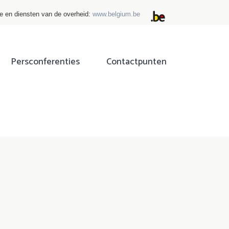
ie en diensten van de overheid:
www.belgium.be
Persconferenties
Contactpunten
ok
tter