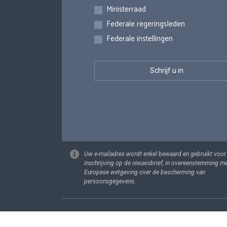
Inschrijvingen
Ministerraad
Federale regeringsleden
Federale instellingen
Uw e-mailadres wordt enkel bewaard en gebruikt voor
inschrijving op de nieuwsbrief, in overeenstemming m
Europese wetgeving over de bescherming van
persoonsgegevens.
Footer
Persoonsgege