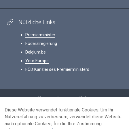
Nützliche Links
Premierminister
Föderalregierung
Belgium.be
Your Europe
FÖD Kanzlei des Premierministers
Footer
Personenbezogene Daten
Bedingungen für die Wiederverwendung
Diese Website verwendet funktionale Cookies. Um Ihr
Nutzererfahrung zu verbessern, verwendet diese Website
Kontaktieren Sie uns
auch optionale Cookies, für die Ihre Zustimmung