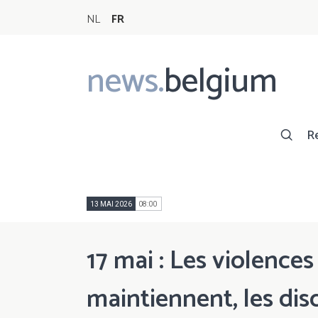
NL
FR
news.
belgium
Main
navigation
R
13 MAI 2026
08:00
17 mai : Les violenc
maintiennent, les dis