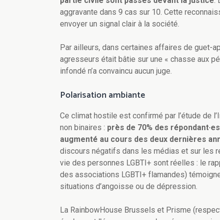
partie civile sont passés devant la justice
.
aggravante dans 9 cas sur 10. Cette reconnaiss
envoyer un signal clair à la société.
Par ailleurs, dans certaines affaires de gue
agresseurs était bâtie sur une « chasse aux p
infondé n’a convaincu aucun juge.
Polarisation ambiante
Ce climat hostile est confirmé par l’étude de l
non binaires :
près de 70% des répondant·es 
augmenté au cours des deux dernières an
discours négatifs dans les médias et sur les 
vie des personnes LGBTI+ sont réelles : le rapp
des associations LGBTI+ flamandes) témoign
situations d’angoisse ou de dépression.
La RainbowHouse Brussels et Prisme (respecti