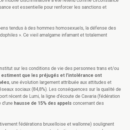
 Le mobile discriminatoire a été retenu comme circonstance
ance est essentielle pour renforcer les sanctions et
t-apens tendus à des hommes homosexuels, la défense des
édophiles ». Ce vieil amalgame infamant et totalement
’Institut sur les conditions de vie des personnes trans et/ou
estiment que les préjugés et l’intolérance ont
nées
, une évolution largement attribuée aux attitudes et
réseaux sociaux (84,8%). Les conséquences sur la qualité de
ort récent de Lumi, la ligne d’écoute de Cavaria (fédération
e d'une
hausse de 15% des appels
concernant des
vement fédérations bruxelloise et wallonne) soulignent