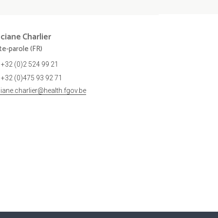
nciane
Charlier
te-parole (FR)
+32 (0)2 524 99 21
+32 (0)475 93 92 71
ciane.charlier@health.fgov.be