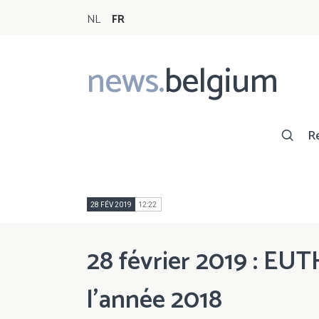
NL
FR
news.
belgium
Main
navigation
R
28 FÉV 2019
12:22
28 février 2019 : EU
l’année 2018