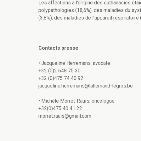
Les affections à l’origine des euthanasies éta
polypathologies (18,6%), des maladies du systè
(3,8%), des maladies de l’appareil respiratoir
Contacts presse
• Jacqueline Herremans, avocate
+32 (0)2 648 75 30
+32 (0)475 74 40 92
jacqueline.herremans@lallemand-legros.be
• Michèle Morret-Rauïs, oncologue
+32(0)475 40 41 22
morret.rauis@gmail.com