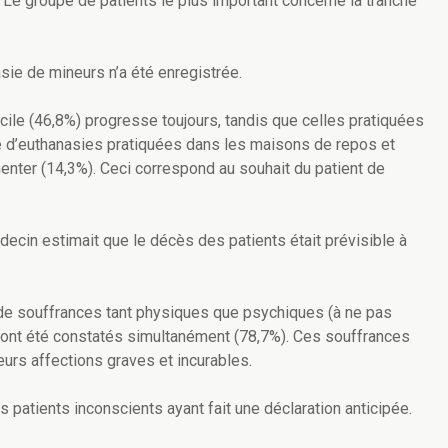
 Le groupe de patients le plus important concerne la tranche
asie de mineurs n’a été enregistrée.
ile (46,8%) progresse toujours, tandis que celles pratiquées
re d’euthanasies pratiquées dans les maisons de repos et
nter (14,3%). Ceci correspond au souhait du patient de
decin estimait que le décès des patients était prévisible à
s de souffrances tant physiques que psychiques (à ne pas
 ont été constatés simultanément (78,7%). Ces souffrances
eurs affections graves et incurables.
patients inconscients ayant fait une déclaration anticipée.