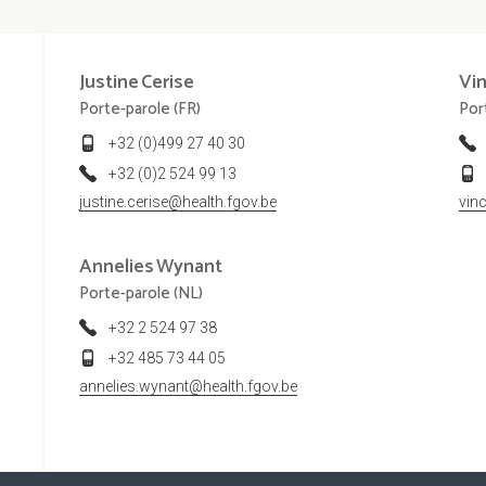
Justine
Cerise
Vi
Porte-parole (FR)
Por
+32 (0)499 27 40 30
+32 (0)2 524 99 13
justine.cerise@health.fgov.be
vin
Annelies
Wynant
Porte-parole (NL)
+32 2 524 97 38
+32 485 73 44 05
annelies.wynant@health.fgov.be