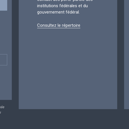
institutions fédérales et du
gouvernement fédéral.
Consultez le répertoire
sée
u