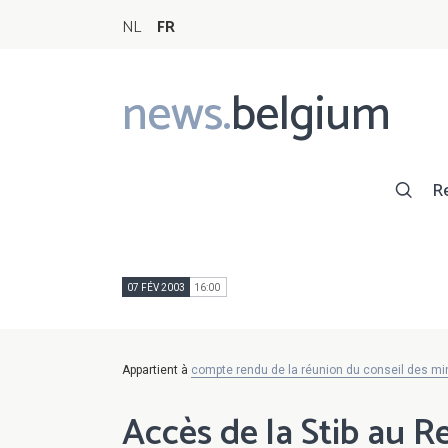
NL
FR
news.
belgium
Main
navigation
R
07 FÉV 2003
16:00
Appartient à
compte rendu de la réunion du conseil des mi
Accès de la Stib au R