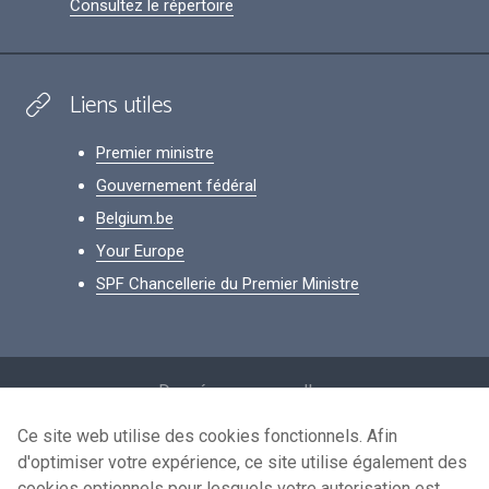
Consultez le répertoire
Liens utiles
Premier ministre
Gouvernement fédéral
Belgium.be
Your Europe
SPF Chancellerie du Premier Ministre
Footer
Données personnelles
Conditions de réutilisation
Ce site web utilise des cookies fonctionnels. Afin
d'optimiser votre expérience, ce site utilise également des
Contactez-nous
cookies optionnels pour lesquels votre autorisation est