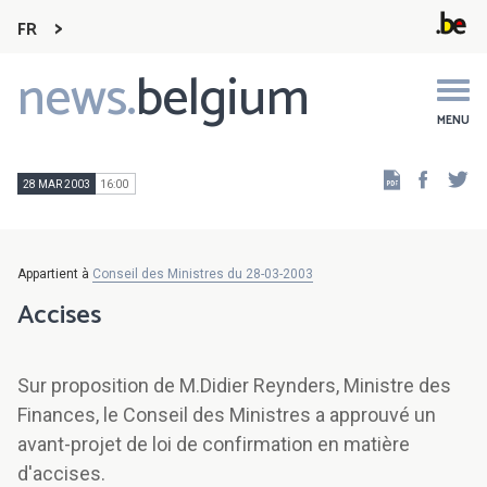
FR
news.
belgium
Main
navigation
MENU
Faceb
Tw
28 MAR 2003
16:00
Appartient à
Conseil des Ministres du 28-03-2003
Accises
Sur proposition de M.Didier Reynders, Ministre des
Finances, le Conseil des Ministres a approuvé un
avant-projet de loi de confirmation en matière
d'accises.